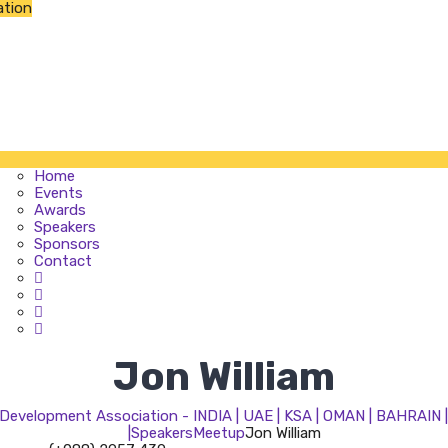
ation
Home
Events
Awards
Speakers
Sponsors
Contact
Home
Events
Awards
Speakers
Sponsors
Contact
Jon William
evelopment Association - INDIA | UAE | KSA | OMAN | BAHRAIN
|
Speakers
Meetup
Jon William