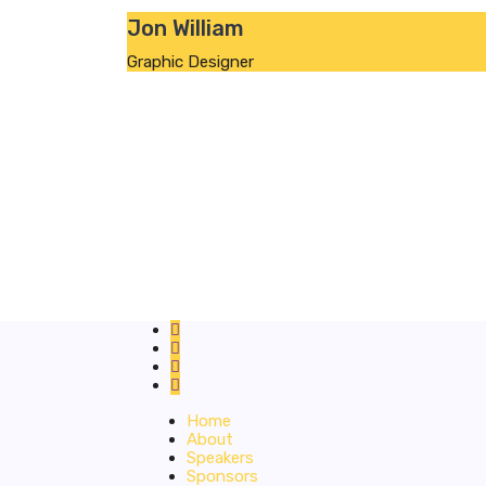
Jon William
Graphic Designer
Home
About
Speakers
Sponsors